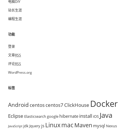
电脑DIY
站长生涯
编程生涯
功能
登录
文章
RSS
评论
RSS
WordPress.org
标签
Docker
Android
centos
centos7
ClickHouse
Java
Eclipse
install
hibernate
Elasticsearch
google
iOS
mac
Linux
Maven
js
mysql
jdk
Jquery
Nexus
JavaScript