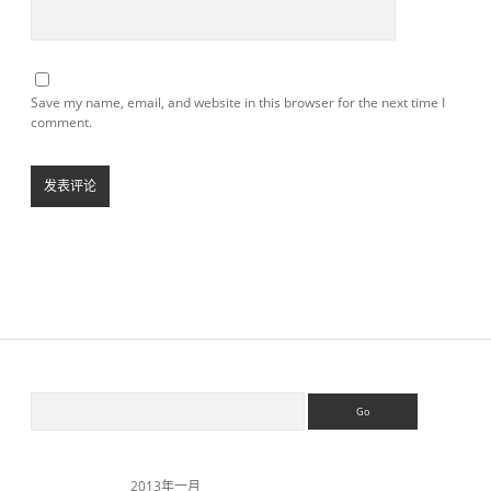
Save my name, email, and website in this browser for the next time I
comment.
S
S
e
a
i
r
c
2013年一月