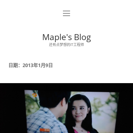
o
关于博主
p
e
留言板
n
Maple's Blog
m
e
还有点梦想的IT工程师
n
u
日期：2013年1月9日