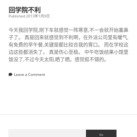
电
视
回学院不利
-
Published 2013年1月9日
紫
狐
电
今天我回学院,刚下车就感觉一阵寒意,不一会就开始塞鼻
视
子了。 真是回来就感觉到不利啊，在外派公司里有暖气,
有免费的早午餐,关键是都比较合我的胃口。 而在学校这
边这些都消失了。 真是伤心至极。 中午吃饭结果小馆里
饭没了,不过今天太阳,晒了晒。感觉挺不错的。
Leave a Comment
S
S