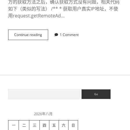
方的获取方法之后，确认获取方式没有问题，相关代码
o
如下（类似的写法） /** * 获取用户真实IP地址，不使
t
用request.getRemoteAd…
f
o
u
n
Continue reading
n
1 Comment
d
g
i
n
x
不
能
获
取
到
真
S
S
实
e
i
a
p
i
r
c
2026年八月
h
d
一
二
三
四
五
六
日