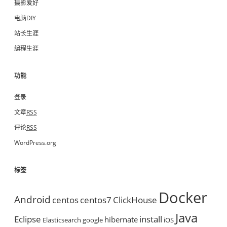
摄影爱好
电脑DIY
站长生涯
编程生涯
功能
登录
文章
RSS
评论
RSS
WordPress.org
标签
Docker
Android
centos
centos7
ClickHouse
Java
Eclipse
install
hibernate
Elasticsearch
google
iOS