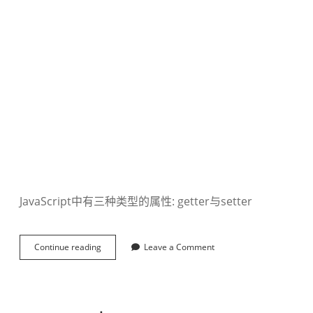
JavaScript中有三种类型的属性: getter与setter
Continue reading
j
Leave a Comment
a
v
a
S
c