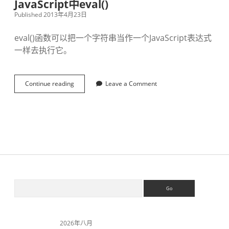
JavaScript中eval()
r
Published 2013年4月23日
i
p
t
eval()函数可以把一个字符串当作一个JavaScript表达式
属
一样去执行它。
性
g
e
t
Continue reading
J
Leave a Comment
t
a
e
v
r
a
与
S
s
c
e
r
t
i
t
p
e
t
r
中
S
S
e
e
v
a
a
i
r
l
c
(
2026年八月