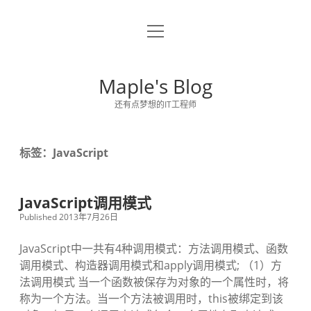
o
关于博主
p
e
留言板
n
Maple's Blog
m
e
还有点梦想的IT工程师
n
u
标签：JavaScript
JavaScript调用模式
Published 2013年7月26日
JavaScript中一共有4种调用模式：方法调用模式、函数
调用模式、构造器调用模式和apply调用模式; （1）方
法调用模式 当一个函数被保存为对象的一个属性时，将
称为一个方法。当一个方法被调用时，this被绑定到该