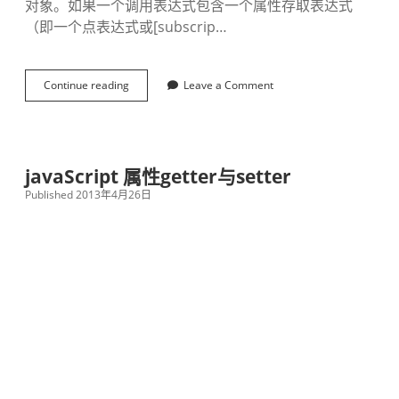
对象。如果一个调用表达式包含一个属性存取表达式
（即一个点表达式或[subscrip…
Continue reading
J
Leave a Comment
a
v
a
S
c
javaScript 属性getter与setter
r
Published 2013年4月26日
i
p
t
调
用
模
式