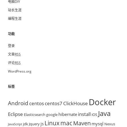
电脑DIY
站长生涯
编程生涯
功能
登录
文章
RSS
评论
RSS
WordPress.org
标签
Docker
Android
centos
centos7
ClickHouse
Java
Eclipse
install
hibernate
Elasticsearch
google
iOS
mac
Linux
Maven
js
mysql
jdk
Jquery
Nexus
JavaScript