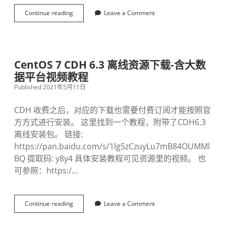
境
Continue reading
C
Leave a Comment
e
n
t
O
S
CentOS 7 CDH 6.3 离线资源下载-含大数
查
据平台视频教程
看
阵
Published 2021年5月11日
列
信
CDH 收费之后，对应的下载也需要付费订阅才能按照官
息
方方式进行安装。 这里找到一个教程，附带了CDH6.3
离线安装包。 链接:
https://pan.baidu.com/s/1lg5zCzuyLu7mB84OUMMl
BQ 提取码: y8y4 具体安装教程可见资源里的视频。 也
可参照：https:/…
Continue reading
C
Leave a Comment
e
n