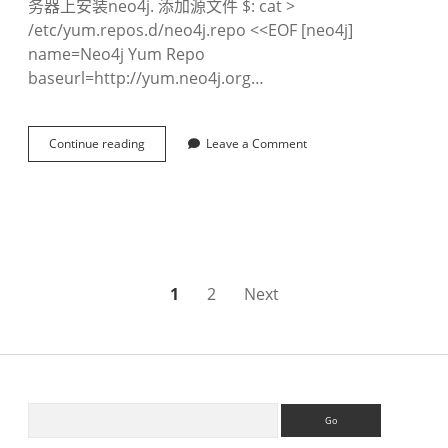
务器上安装neo4j. 添加源文件 $: cat >
教
A
/etc/yum.repos.d/neo4j.repo <<EOF [neo4j]
程
R
name=Neo4j Yum Repo
baseurl=http://yum.neo4j.org…
Continue reading
c
Leave a Comment
e
n
t
o
s
安
装
n
文
1
2
Next
e
o
章
4
j
导
及
备
航
S
S
份
e
恢
a