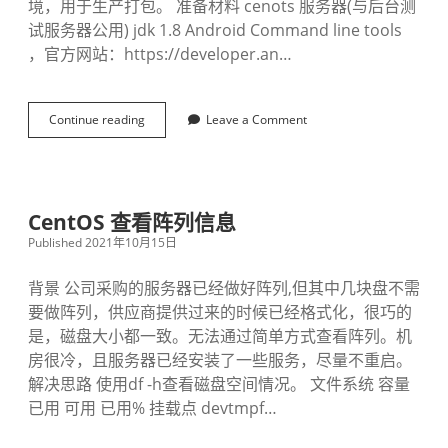
境，用于生产打包。 准备材料 cenots 服务器(与后台测
试服务器公用) jdk 1.8 Android Command line tools
，官方网站：https://developer.an…
Continue reading
C
Leave a Comment
e
n
t
o
s
CentOS 查看阵列信息
7
Published 2021年10月15日
安
装
A
背景 公司采购的服务器已经做好阵列,但其中几块盘不需
n
要做阵列，供应商提供过来的时候已经格式化，很巧的
d
是，磁盘大小都一致。无法通过简单方式查看阵列。机
r
o
房很冷，且服务器已经安装了一些服务，尽量不重启。
i
解决思路 使用df -h查看磁盘空间情况。 文件系统 容量
d
已用 可用 已用% 挂载点 devtmpf…
编
译
环