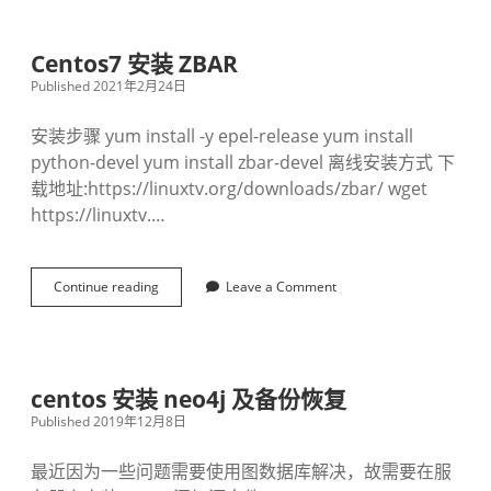
t
O
S
Centos7 安装 ZBAR
7
Published 2021年2月24日
C
D
H
安装步骤 yum install -y epel-release yum install
6
python-devel yum install zbar-devel 离线安装方式 下
.
载地址:https://linuxtv.org/downloads/zbar/ wget
3
离
https://linuxtv.…
线
资
源
Continue reading
下
C
Leave a Comment
载
e
-
n
含
t
大
o
数
s
centos 安装 neo4j 及备份恢复
据
7
Published 2019年12月8日
平
安
台
装
视
Z
最近因为一些问题需要使用图数据库解决，故需要在服
频
B