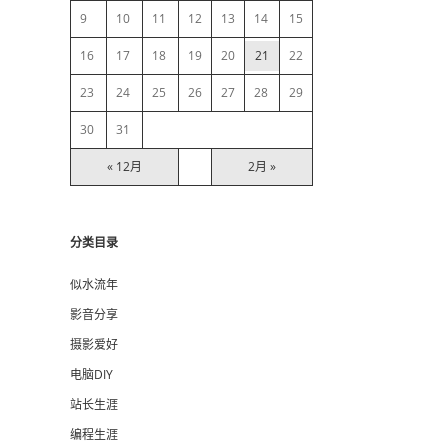
9
10
11
12
13
14
15
r
16
17
18
19
20
21
22
23
24
25
26
27
28
29
30
31
« 12月
2月 »
分类目录
似水流年
影音分享
摄影爱好
电脑DIY
站长生涯
编程生涯