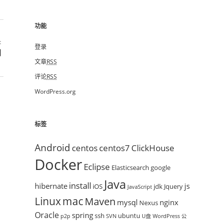
功能
t
登录
加
文章
RSS
评论
RSS
WordPress.org
标签
Android
centos
centos7
ClickHouse
Docker
Eclipse
Elasticsearch
google
Java
install
hibernate
js
iOS
jdk
Jquery
JavaScript
mac
Linux
Maven
mysql
nginx
Nexus
Oracle
spring
ssh
ubuntu
p2p
SVN
U盘
WordPress
公