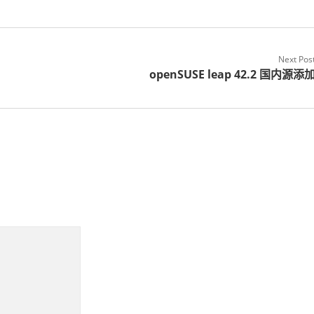
Next Pos
openSUSE leap 42.2 国内源添