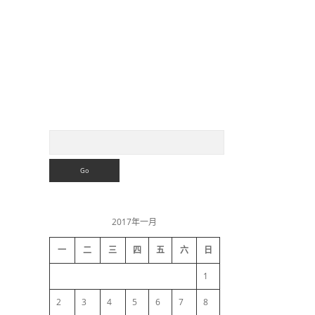
S
S
e
a
i
r
c
h
d
2017年一月
e
一
二
三
四
五
六
日
b
1
a
2
3
4
5
6
7
8