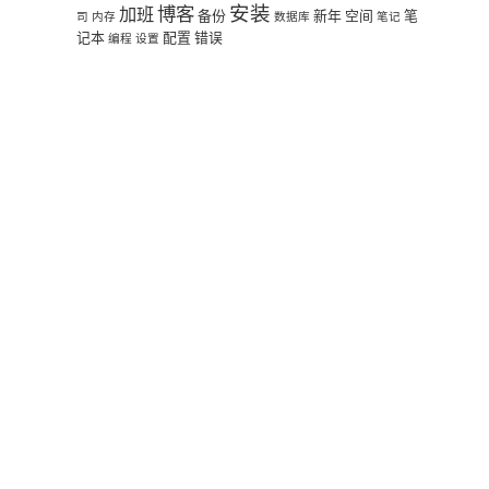
安装
博客
加班
备份
新年
空间
笔
司
内存
数据库
笔记
记本
配置
错误
编程
设置