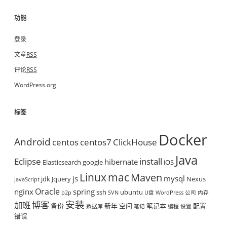
功能
登录
文章
RSS
评论
RSS
WordPress.org
标签
Docker
Android
centos
centos7
ClickHouse
Java
Eclipse
install
hibernate
Elasticsearch
google
iOS
mac
Linux
Maven
js
mysql
jdk
Jquery
Nexus
JavaScript
Oracle
nginx
spring
ssh
ubuntu
p2p
SVN
U盘
WordPress
公司
内存
安装
博客
加班
备份
新年
空间
笔记本
配置
数据库
笔记
编程
设置
错误