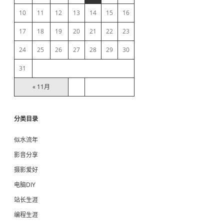
b
费
10
11
12
13
14
15
16
a
H
T
17
18
19
20
21
22
23
T
r
P
24
25
26
27
28
29
30
S
证
31
书
« 11月
分类目录
似水流年
影音分享
摄影爱好
电脑DIY
站长生涯
编程生涯