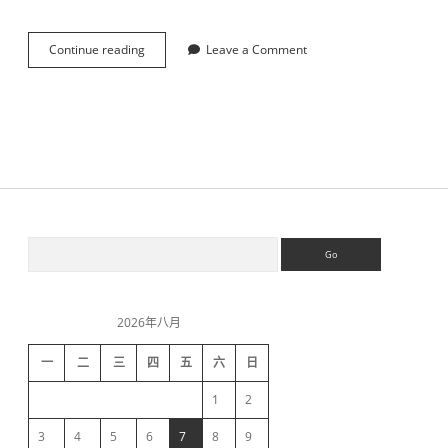
e
.
s
Continue reading
开
Leave a Comment
h
启
续
H
约
T
问
T
题
P
S
-
感
谢
L
S
S
e
e
t
a
’
i
r
s
c
E
2026年八月
h
d
n
c
一
二
三
四
五
六
日
r
e
y
1
2
p
t
3
4
5
6
7
8
9
免