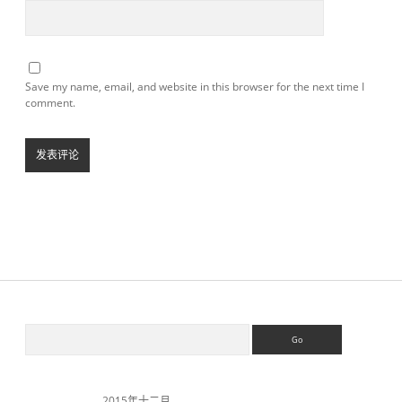
Save my name, email, and website in this browser for the next time I
comment.
S
S
e
a
i
r
c
2015年十二月