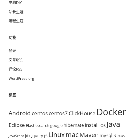
电脑DIY
站长生涯
编程生涯
功能
登录
文章
RSS
评论
RSS
WordPress.org
标签
Docker
Android
centos
centos7
ClickHouse
Java
Eclipse
install
hibernate
Elasticsearch
google
iOS
mac
Linux
Maven
js
mysql
jdk
Jquery
Nexus
JavaScript