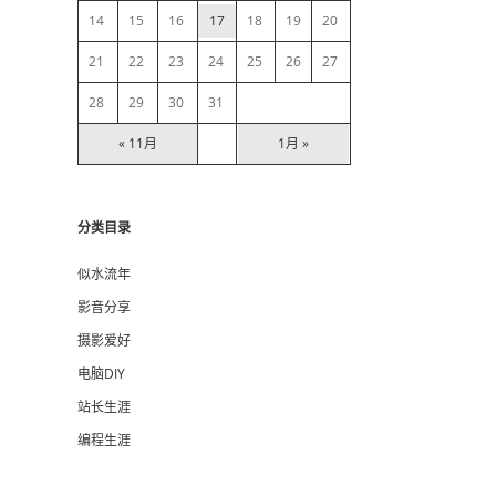
14
15
16
17
18
19
20
r
21
22
23
24
25
26
27
28
29
30
31
« 11月
1月 »
分类目录
似水流年
影音分享
摄影爱好
电脑DIY
站长生涯
编程生涯