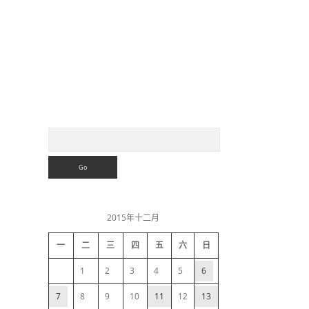
S
S
e
a
i
r
c
h
d
2015年十二月
e
一
二
三
四
五
六
日
b
1
2
3
4
5
6
a
7
8
9
10
11
12
13