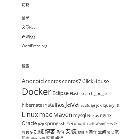
功能
登录
文章
RSS
评论
RSS
WordPress.org
标签
Android
centos
centos7
ClickHouse
Docker
Eclipse
Elasticsearch
google
Java
install
hibernate
js
iOS
jdk
Jquery
JavaScript
mac
Linux
Maven
mysql
nginx
Nexus
Oracle
spring
ssh
ubuntu
p2p
SVN
U盘
WordPress
公
安装
博客
加班
备份
新年
空间
笔
司
内存
数据库
笔记
记本
配置
错误
编程
设置