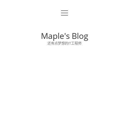
o
关于博主
p
e
留言板
n
Maple's Blog
m
e
还有点梦想的IT工程师
n
u