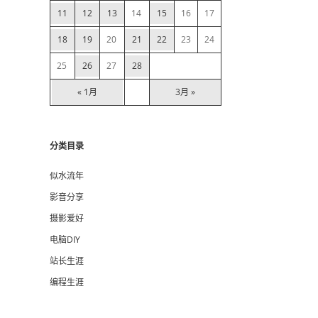
11
12
13
14
15
16
17
r
18
19
20
21
22
23
24
25
26
27
28
« 1月
3月 »
分类目录
似水流年
影音分享
摄影爱好
电脑DIY
站长生涯
编程生涯