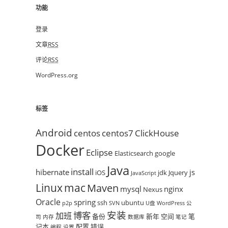
功能
登录
文章
RSS
评论
RSS
WordPress.org
标签
Android
centos
centos7
ClickHouse
Docker
Eclipse
Elasticsearch
google
Java
install
hibernate
js
iOS
jdk
Jquery
JavaScript
mac
Linux
Maven
mysql
nginx
Nexus
Oracle
spring
ssh
ubuntu
p2p
SVN
U盘
WordPress
公
安装
博客
加班
备份
新年
空间
笔
司
内存
数据库
笔记
记本
配置
错误
编程
设置