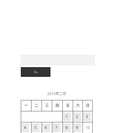
S
S
e
a
i
r
c
h
d
2013年二月
e
一
二
三
四
五
六
日
b
1
2
3
a
4
5
6
7
8
9
10