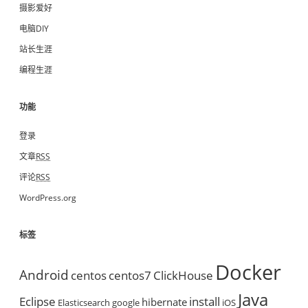
摄影爱好
电脑DIY
站长生涯
编程生涯
功能
登录
文章
RSS
评论
RSS
WordPress.org
标签
Docker
Android
centos
centos7
ClickHouse
Java
Eclipse
install
hibernate
Elasticsearch
google
iOS