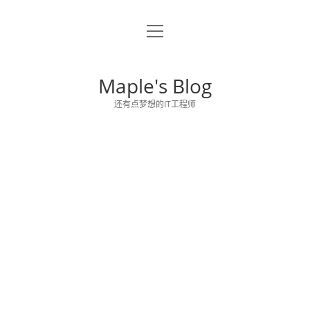
o
关于博主
p
e
留言板
n
Maple's Blog
m
e
还有点梦想的IT工程师
n
u