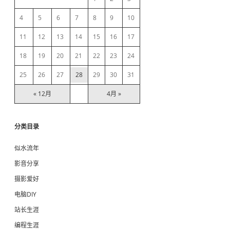
b
4
5
6
7
8
9
10
11
12
13
14
15
16
17
a
18
19
20
21
22
23
24
r
25
26
27
28
29
30
31
« 12月
4月 »
分类目录
似水流年
影音分享
摄影爱好
电脑DIY
站长生涯
编程生涯