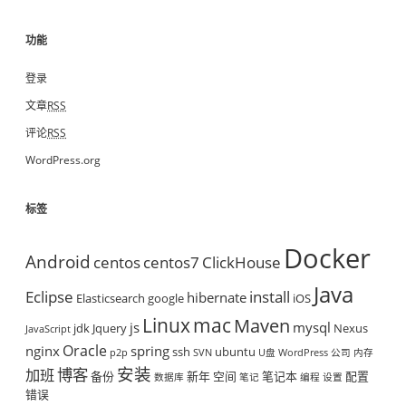
功能
登录
文章
RSS
评论
RSS
WordPress.org
标签
Docker
Android
centos
centos7
ClickHouse
Java
Eclipse
install
hibernate
Elasticsearch
google
iOS
mac
Linux
Maven
js
mysql
jdk
Jquery
Nexus
JavaScript
Oracle
nginx
spring
ssh
ubuntu
p2p
SVN
U盘
WordPress
公司
内存
安装
博客
加班
备份
新年
空间
笔记本
配置
数据库
笔记
编程
设置
错误