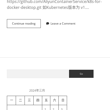
https://github.com/AliyunContainerService/k8s-for-
docker-desktop.git 如Kubernetes版本为 v1.…
Continue reading
d
Leave a Comment
o
c
k
e
r
-
d
e
s
k
S
S
t
e
o
a
p
i
r
开
c
启
2024年三月
h
d
k
8
一
二
三
四
五
六
日
s
e
1
2
3