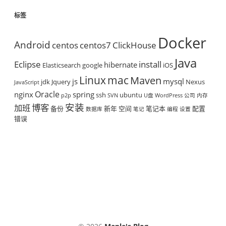
标签
Docker
Android
centos
centos7
ClickHouse
Java
Eclipse
install
hibernate
Elasticsearch
google
iOS
mac
Linux
Maven
js
mysql
jdk
Jquery
Nexus
JavaScript
Oracle
nginx
spring
ssh
ubuntu
p2p
SVN
U盘
WordPress
公司
内存
安装
博客
加班
备份
新年
空间
笔记本
配置
数据库
笔记
编程
设置
错误