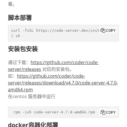
署。
脚本部署
curl -fsSL https://code-server.dev/install.sh 
COPY
| sh 
安装包安装
通过下载：
https://github.com/coder/code-
server/releases
对应的安装包。
如：
https://github.com/coder/code-
server/releases/download/v4.7.0/code-server-4.7.0-
amd64.rpm
在centos 服务器中运行
 rpm -ivh code-server-4.7.0-amd64.rpm
COPY
docker容器化部署