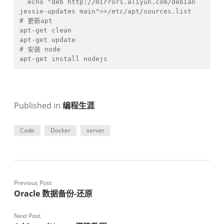
  echo "deb http://mirrors.aliyun.com/debian 
jessie-updates main">>/etc/apt/sources.list

# 更新apt

apt-get clean

apt-get update

# 安装 node

apt-get install nodejs
Published in
编程生涯
Code
Docker
server
Previous Post
Oracle 数据备份-还原
Next Post