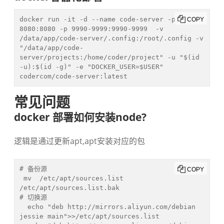
docker run -it -d --name code-server -p 
COPY
8080:8080 -p 9990-9999:9990-9999  -v 
/data/app/code-server/.config:/root/.config -v 
"/data/app/code-
server/projects:/home/coder/project" -u "$(id 
-u):$(id -g)" -e "DOCKER_USER=$USER" 
codercom/code-server:latest
常见问题
docker 部署如何安装node?
逻辑是通过更新apt,apt安装对应的包
# 备份源

COPY
 mv  /etc/apt/sources.list 
/etc/apt/sources.list.bak

# 切换源

  echo "deb http://mirrors.aliyun.com/debian 
jessie main">>/etc/apt/sources.list
