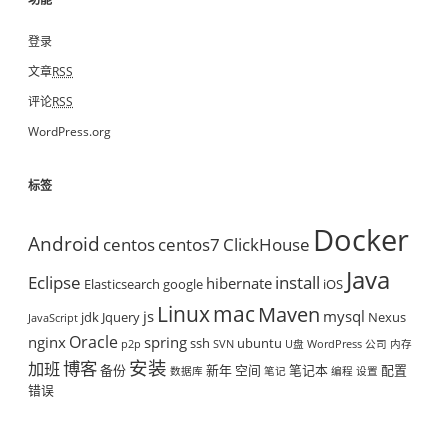
登录
文章
RSS
评论
RSS
WordPress.org
标签
Docker
Android
centos
centos7
ClickHouse
Java
Eclipse
install
hibernate
Elasticsearch
google
iOS
mac
Linux
Maven
js
mysql
jdk
Jquery
Nexus
JavaScript
Oracle
nginx
spring
ssh
ubuntu
p2p
SVN
U盘
WordPress
公司
内存
安装
博客
加班
备份
新年
空间
笔记本
配置
数据库
笔记
编程
设置
错误