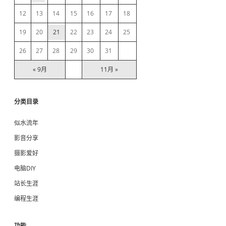
b
12
13
14
15
16
17
18
a
19
20
21
22
23
24
25
r
26
27
28
29
30
31
« 9月
11月 »
分类目录
似水流年
影音分享
摄影爱好
电脑DIY
站长生涯
编程生涯
功能