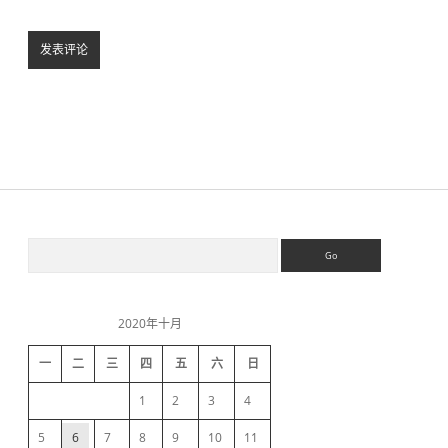
S
S
e
a
i
r
c
2020年十月
h
d
一
二
三
四
五
六
日
e
1
2
3
4
5
6
7
8
9
10
11