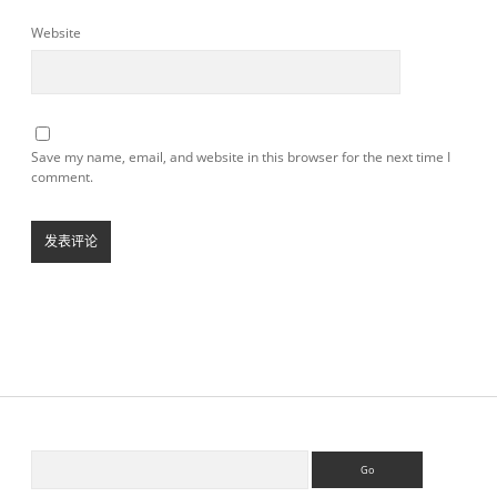
Website
Save my name, email, and website in this browser for the next time I
comment.
S
S
e