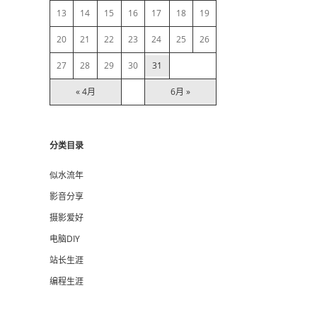
13
14
15
16
17
18
19
r
20
21
22
23
24
25
26
27
28
29
30
31
« 4月
6月 »
分类目录
似水流年
影音分享
摄影爱好
电脑DIY
站长生涯
编程生涯