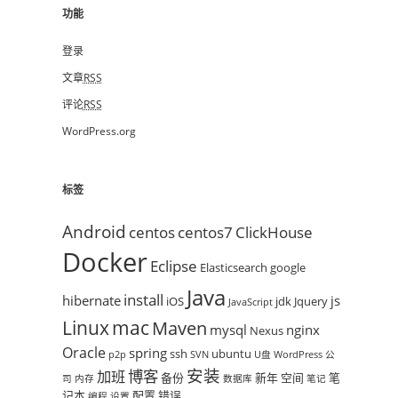
功能
登录
文章
RSS
评论
RSS
WordPress.org
标签
Android
centos
centos7
ClickHouse
Docker
Eclipse
Elasticsearch
google
Java
install
hibernate
js
iOS
jdk
Jquery
JavaScript
mac
Linux
Maven
mysql
nginx
Nexus
Oracle
spring
ssh
ubuntu
p2p
SVN
U盘
WordPress
公
安装
博客
加班
备份
新年
空间
笔
司
内存
数据库
笔记
记本
配置
错误
编程
设置