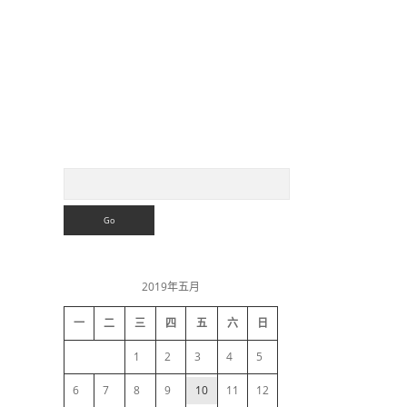
S
S
e
a
i
r
c
h
d
2019年五月
e
一
二
三
四
五
六
日
b
1
2
3
4
5
a
6
7
8
9
10
11
12