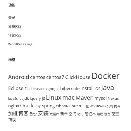
功能
登录
文章
RSS
评论
RSS
WordPress.org
标签
Docker
Android
centos
centos7
ClickHouse
Java
Eclipse
install
hibernate
Elasticsearch
google
iOS
mac
Linux
Maven
js
mysql
jdk
Jquery
Nexus
JavaScript
Oracle
nginx
spring
ssh
ubuntu
p2p
SVN
U盘
WordPress
公司
内存
安装
博客
加班
备份
新年
空间
笔记本
配置
数据库
笔记
编程
设置
错误