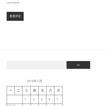
comment.
S
S
e
a
i
r
c
2018年八月
h
d
一
二
三
四
五
六
日
e
1
2
3
4
5