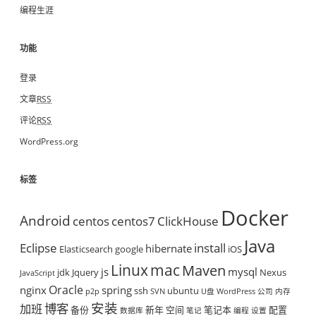
编程生涯
功能
登录
文章
RSS
评论
RSS
WordPress.org
标签
Docker
Android
centos
centos7
ClickHouse
Java
Eclipse
install
hibernate
Elasticsearch
google
iOS
mac
Linux
Maven
js
mysql
jdk
Jquery
Nexus
JavaScript
Oracle
nginx
spring
ssh
ubuntu
p2p
SVN
U盘
WordPress
公司
内存
安装
博客
加班
备份
新年
空间
笔记本
配置
数据库
笔记
编程
设置