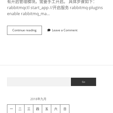
有开启管理模块。需要手工开启。 具体步骤如下：
rabbitmqctl start_app //开启服务 rabbitmq-plugins
enable rabbitmq_ma…
Continue reading
R
Leave a Comment
a
b
b
i
t
M
Q
默
认
无
S
S
法
e
访
a
问
i
r
管
c
理
2018年九月
h
d
界
面
一
二
三
四
五
六
日