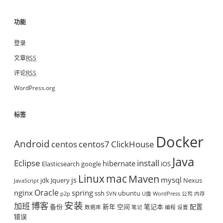
功能
登录
文章
RSS
评论
RSS
WordPress.org
标签
Docker
Android
centos
centos7
ClickHouse
Java
Eclipse
install
hibernate
Elasticsearch
google
iOS
mac
Linux
Maven
js
mysql
jdk
Jquery
Nexus
JavaScript
Oracle
nginx
spring
ssh
ubuntu
p2p
SVN
U盘
WordPress
公司
内存
安装
博客
加班
备份
新年
空间
笔记本
配置
数据库
笔记
编程
设置
错误