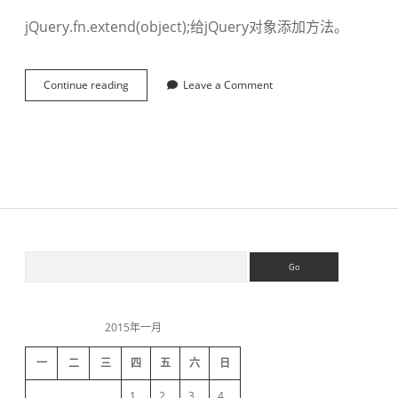
jQuery.fn.extend(object);给jQuery对象添加方法。
Continue reading
J
Leave a Comment
Q
u
e
r
y
里
的
$
.
f
S
S
n
e
详
a
解
i
r
-
c
转
2015年一月
h
d
一
二
三
四
五
六
日
e
1
2
3
4