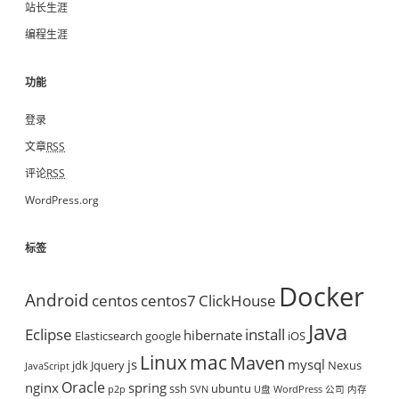
站长生涯
编程生涯
功能
登录
文章
RSS
评论
RSS
WordPress.org
标签
Docker
Android
centos
centos7
ClickHouse
Java
Eclipse
install
hibernate
Elasticsearch
google
iOS
mac
Linux
Maven
js
mysql
jdk
Jquery
Nexus
JavaScript
Oracle
nginx
spring
ssh
ubuntu
p2p
SVN
U盘
WordPress
公司
内存