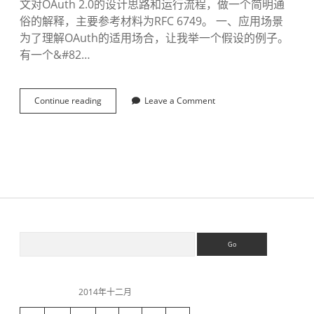
文对OAuth 2.0的设计思路和运行流程，做一个简明通
俗的解释，主要参考材料为RFC 6749。 一、应用场景
为了理解OAuth的适用场合，让我举一个假设的例子。
有一个&#82…
Continue reading
理
Leave a Comment
解
O
A
u
t
h
2
.
0
-
S
S
转
e
a
i
r
c
2014年十二月
h