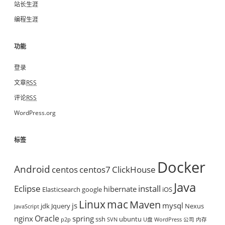
站长生涯
编程生涯
功能
登录
文章
RSS
评论
RSS
WordPress.org
标签
Docker
Android
centos
centos7
ClickHouse
Java
Eclipse
install
hibernate
Elasticsearch
google
iOS
mac
Linux
Maven
js
mysql
jdk
Jquery
Nexus
JavaScript
Oracle
nginx
spring
ssh
ubuntu
p2p
SVN
U盘
WordPress
公司
内存