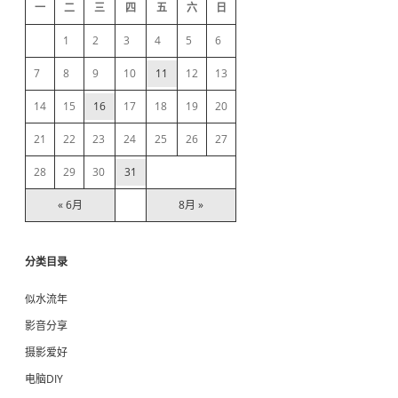
d
s
一
二
三
四
五
六
日
点
e
个
1
2
3
4
5
6
赞
b
7
8
9
10
11
12
13
14
15
16
17
18
19
20
a
21
22
23
24
25
26
27
r
28
29
30
31
« 6月
8月 »
分类目录
似水流年
影音分享
摄影爱好
电脑DIY