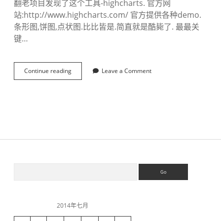
翻老项目发现了这个工具-highcharts. 官方网
站:http://www.highcharts.com/ 官方提供各种demo.
条形图,饼图,点状图.比比皆是.简直就是酷毙了. 最最关
键…
Continue reading
j
Leave a Comment
s
统
计
图
工
具
-
h
i
g
S
S
h
e
c
a
h
i
r
a
c
r
2014年七月
h
t