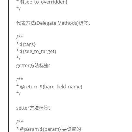
* ${see_to_overridden}
*/
代表方法(Delegate Methods)标签：
/**
* ${tags}
* ${see_to_target}
*/
getter方法标签：
/**
* @return ${bare_field_name}
*/
setter方法标签：
/**
* @param ${param} 要设置的