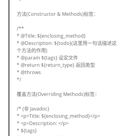
方法(Constructor & Methods)标签：
/**
* @Title: ${enclosing_method}
* @Description: ${todo}(这里用一句话描述这
个方法的作用)
* @param ${tags} 设定文件
* @return ${return_type} 返回类型
* @throws
*/
覆盖方法(Overriding Methods)标签：
/* (非 Javadoc)
* <p>Title: ${enclosing_method}</p>
* <p>Description: </p>
* ${tags}