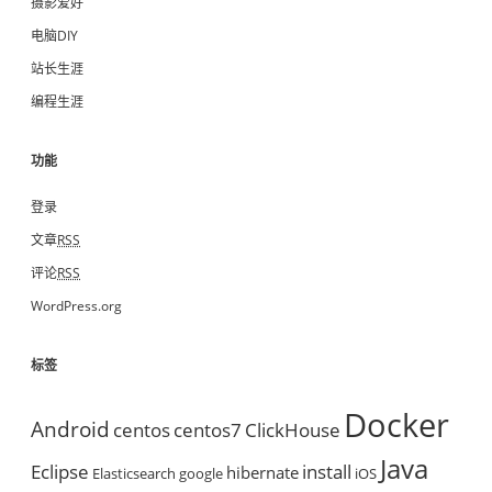
摄影爱好
电脑DIY
站长生涯
编程生涯
功能
登录
文章
RSS
评论
RSS
WordPress.org
标签
Docker
Android
centos
centos7
ClickHouse
Java
Eclipse
install
hibernate
Elasticsearch
google
iOS