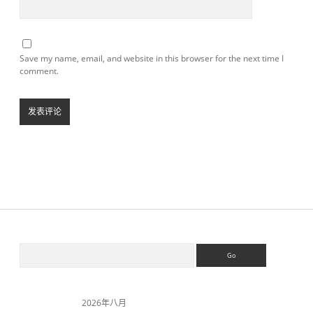
Save my name, email, and website in this browser for the next time I
comment.
S
S
e
a
i
r
c
2026年八月
h