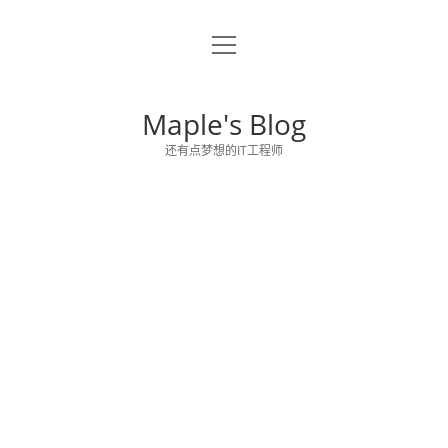
o
关于博主
p
e
留言板
n
Maple's Blog
m
e
还有点梦想的IT工程师
n
u