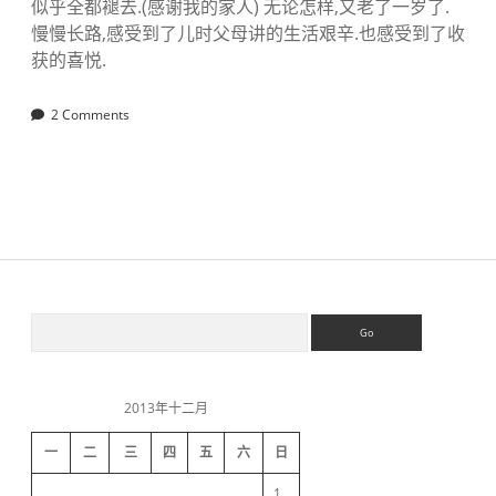
似乎全都褪去.(感谢我的家人) 无论怎样,又老了一岁了.
慢慢长路,感受到了儿时父母讲的生活艰辛.也感受到了收
获的喜悦.
2 Comments
S
S
e
a
i
r
c
2013年十二月
h
d
一
二
三
四
五
六
日
e
1