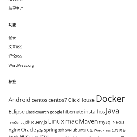
编程生涯
功能
登录
文章
RSS
评论
RSS
WordPress.org
标签
Docker
Android
centos
centos7
ClickHouse
Java
Eclipse
install
hibernate
Elasticsearch
google
iOS
mac
Linux
Maven
js
mysql
jdk
Jquery
Nexus
JavaScript
Oracle
nginx
spring
ssh
ubuntu
p2p
SVN
U盘
WordPress
公司
内存