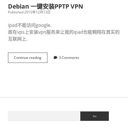
法
Debian 一键安装PPTP VPN
连
Published 2015年12月13日
接
ipad不能访问google.
故在vps上安装vpn服务来让我的ipad也能翱翔在真实的
互联网上.
Continue reading
D
3 Comments
e
b
i
a
n
一
键
安
装
P
S
S
P
e
T
a
P