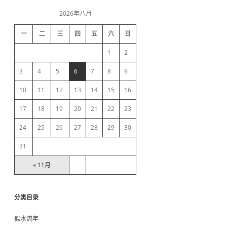
i
r
V
c
P
2026年八月
h
d
N
一
二
三
四
五
六
日
e
1
2
b
3
4
5
6
7
8
9
10
11
12
13
14
15
16
a
17
18
19
20
21
22
23
r
24
25
26
27
28
29
30
31
« 11月
分类目录
似水流年