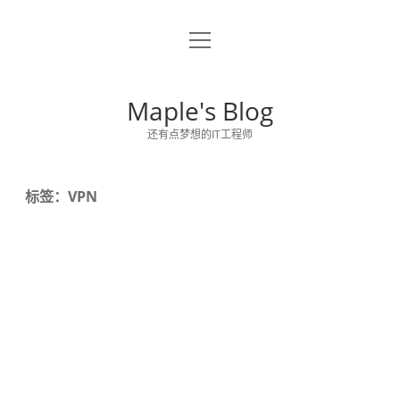
o
关于博主
p
e
留言板
n
Maple's Blog
m
e
还有点梦想的IT工程师
n
u
标签：VPN