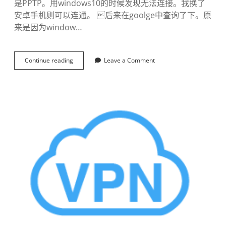
是PPTP。用windows10的时候发现无法连接。我换了
安卓手机则可以连通。 后来在goolge中查询了下。原
来是因为window…
Continue reading
w
Leave a Comment
i
n
d
o
w
s
1
0
v
p
n
(
p
p
t
p
)
无