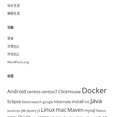
站长生涯
编程生涯
功能
登录
文章
RSS
评论
RSS
WordPress.org
标签
Docker
Android
centos
centos7
ClickHouse
Java
Eclipse
install
hibernate
Elasticsearch
google
iOS
mac
Linux
Maven
js
mysql
jdk
Jquery
Nexus
JavaScript