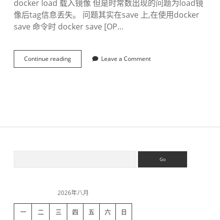
docker load 载入镜像 但是时常数出现的问题为load镜
像后tag信息丢失。 问题其实在save 上,在使用docker
save 命令时 docker save [OP…
Continue reading
d
Leave a Comment
o
c
k
e
r
关
于
s
a
v
S
S
e
e
后
a
l
i
r
o
c
a
2026年八月
h
d
d
t
一
二
三
四
五
六
日
a