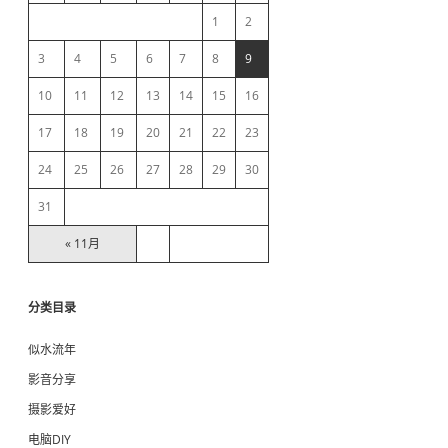
e
g
1
2
丢
失
b
3
4
5
6
7
8
9
问
题
10
11
12
13
14
15
16
a
17
18
19
20
21
22
23
r
24
25
26
27
28
29
30
31
« 11月
分类目录
似水流年
影音分享
摄影爱好
电脑DIY