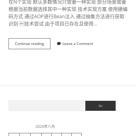
在N个实现 默认多数情况只需要一种实现 部分场景需要
根据当前数据选择其中一种实现 技术实现方案 使用硬编
码方式 通过AOP进行Bean注入 通过抽象方法进行获取
识别 技术尝试 由于项目已存在且使用…
Continue reading
S
Leave a Comment
p
r
i
n
g
B
e
a
n
多
S
S
实
e
现
a
运
i
r
行
c
时
2026年八月
h
选