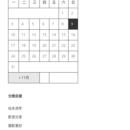
d
择
一
二
三
四
五
六
日
实
e
现
1
2
注
入
b
3
4
5
6
7
8
9
10
11
12
13
14
15
16
a
17
18
19
20
21
22
23
r
24
25
26
27
28
29
30
31
« 11月
分类目录
似水流年
影音分享
摄影爱好