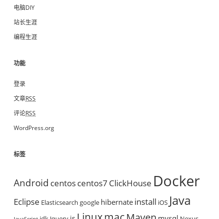
电脑DIY
站长生涯
编程生涯
功能
登录
文章
RSS
评论
RSS
WordPress.org
标签
Docker
Android
centos
centos7
ClickHouse
Java
Eclipse
install
hibernate
Elasticsearch
google
iOS
mac
Linux
Maven
js
mysql
jdk
Jquery
Nexus