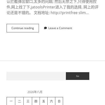
认拦截弹出窗口,太多的问题; 然后无奈之下,只得使用控
件,网上找了下,jatoolsPrinter进入了我的选择, 网上的评
论还是不错的。 文档地址: http://printfree slim…
Continue reading
j
Leave a Comment
a
t
o
o
l
s
P
r
i
n
S
S
t
e
e
a
r
i
r
打
c
印
2026年八月
h
d
控
件
一
二
三
四
五
六
日