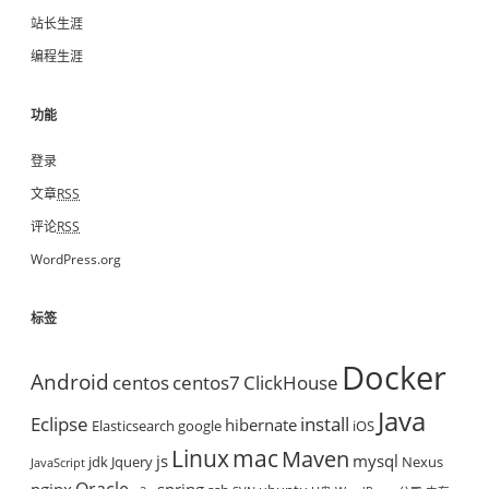
站长生涯
编程生涯
功能
登录
文章
RSS
评论
RSS
WordPress.org
标签
Docker
Android
centos
centos7
ClickHouse
Java
Eclipse
install
hibernate
Elasticsearch
google
iOS
mac
Linux
Maven
js
mysql
jdk
Jquery
Nexus
JavaScript