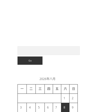
S
S
e
a
i
r
c
h
d
2026年八月
e
一
二
三
四
五
六
日
b
1
2
a
3
4
5
6
7
8
9