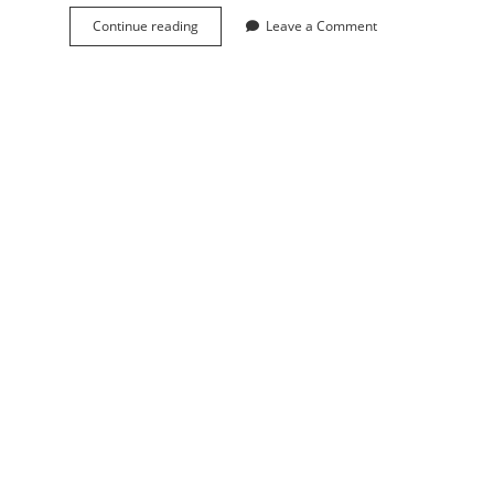
Continue reading
c
Leave a Comment
e
n
t
o
s
7
部
署
l
l
a
m
a
.
c
p
p