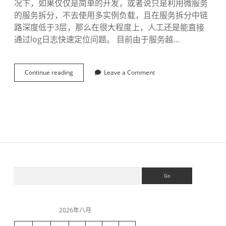
况下，如果仅仅是简单的开发，或者说只是利用微服务
的服务拆分，不去使用多实例负载，且在服务拆分中链
路深度低于3层，那么在很大程度上，人工还是能直接
通过log日志快速定位问题。 目前由于服务越…
Continue reading
s
Leave a Comment
p
r
i
n
g
c
l
o
u
d
S
S
日
e
志
a
追
i
r
踪
c
使
2026年八月
h
用