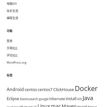
电脑DIY
站长生涯
编程生涯
功能
登录
文章
RSS
评论
RSS
WordPress.org
标签
Docker
Android
centos
centos7
ClickHouse
Java
Eclipse
install
hibernate
Elasticsearch
google
iOS
mac
Linux
Maven
js
mysql
jdk
Jquery
Nexus