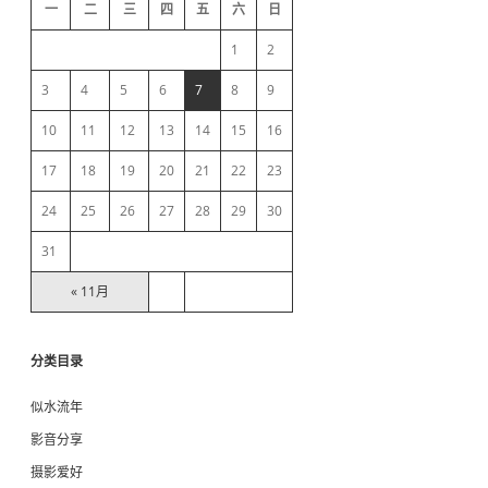
d
一
二
三
四
五
六
日
e
1
2
b
3
4
5
6
7
8
9
10
11
12
13
14
15
16
a
17
18
19
20
21
22
23
r
24
25
26
27
28
29
30
31
« 11月
分类目录
似水流年
影音分享
摄影爱好