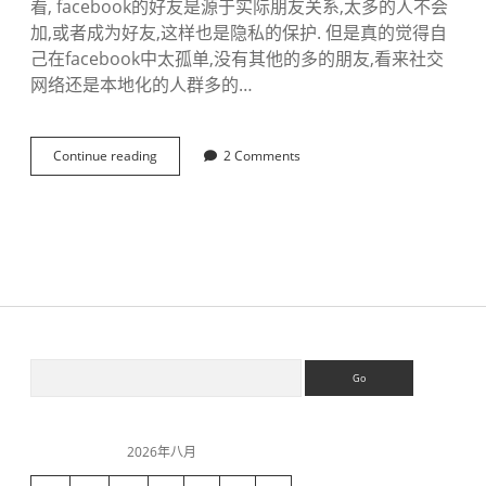
看, facebook的好友是源于实际朋友关系,太多的人不会
加,或者成为好友,这样也是隐私的保护. 但是真的觉得自
己在facebook中太孤单,没有其他的多的朋友,看来社交
网络还是本地化的人群多的…
Continue reading
f
2 Comments
a
c
e
b
o
o
k
是
中
国
S
S
人
e
用
a
的
i
r
吗
c
？
2026年八月
h