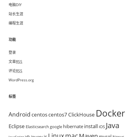
电脑DIY
站长生涯
编程生涯
功能
登录
文章
RSS
评论
RSS
WordPress.org
标签
Docker
Android
centos
centos7
ClickHouse
Java
Eclipse
install
hibernate
Elasticsearch
google
iOS
mac
Linux
Maven
js
mysql
jdk
Jquery
Nexus