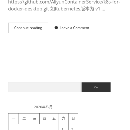
https://github.com/AliyunContainerService/k8s-for-
docker-desktop.git 如Kubernetes版本为 v1.…
Continue reading
d
Leave a Comment
o
c
k
e
r
-
d
e
s
k
S
S
t
e
o
a
p
i
r
开
c
启
2026年八月
h
d
k
8
一
二
三
四
五
六
日
s
e
1
2