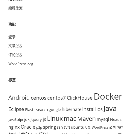
编程生涯
功能
登录
文章
RSS
评论
RSS
WordPress.org
标签
Docker
Android
centos
centos7
ClickHouse
Java
Eclipse
install
hibernate
Elasticsearch
google
iOS
mac
Linux
Maven
js
mysql
jdk
Jquery
Nexus
JavaScript
Oracle
nginx
spring
ssh
ubuntu
p2p
SVN
U盘
WordPress
公司
内存