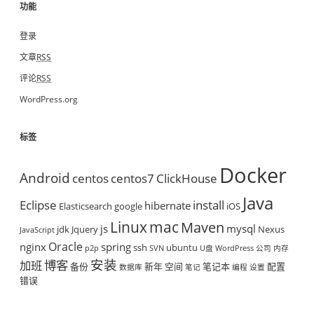
功能
登录
文章
RSS
评论
RSS
WordPress.org
标签
Docker
Android
centos
centos7
ClickHouse
Java
Eclipse
install
hibernate
Elasticsearch
google
iOS
mac
Linux
Maven
js
mysql
jdk
Jquery
Nexus
JavaScript
Oracle
nginx
spring
ssh
ubuntu
p2p
SVN
U盘
WordPress
公司
内存
安装
博客
加班
备份
新年
空间
笔记本
配置
数据库
笔记
编程
设置
错误