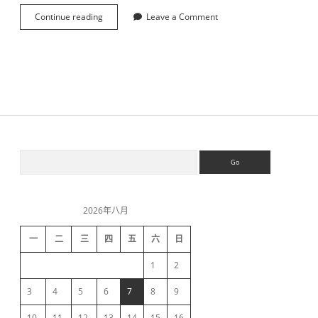
Continue reading
c
Leave a Comment
s
s
选
择
器
S
S
e
a
i
r
c
2026年八月
h
d
一
二
三
四
五
六
日
e
1
2
b
3
4
5
6
7
8
9
10
11
12
13
14
15
16