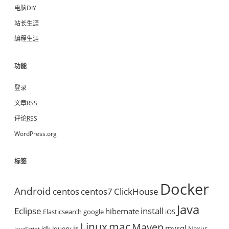
s
电脑DIY
e
r
站长生涯
v
编程生涯
e
r
功能
登录
文章
RSS
评论
RSS
WordPress.org
标签
Docker
Android
centos
centos7
ClickHouse
Java
Eclipse
install
hibernate
Elasticsearch
google
iOS
mac
Linux
Maven
js
mysql
jdk
Jquery
Nexus