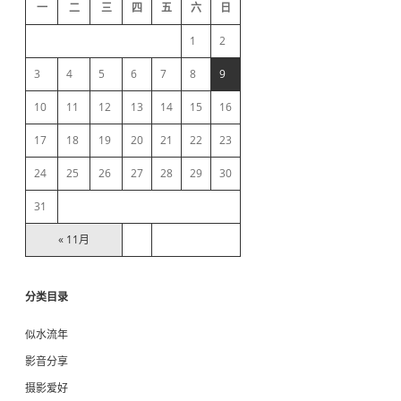
d
n
一
二
三
四
五
六
日
L
e
D
1
2
A
P
b
3
4
5
6
7
8
9
集
成
10
11
12
13
14
15
16
a
问
题
17
18
19
20
21
22
23
C
r
a
24
25
26
27
28
29
30
n
’
31
t
c
« 11月
o
n
t
a
分类目录
c
t
似水流年
L
D
影音分享
A
摄影爱好
P