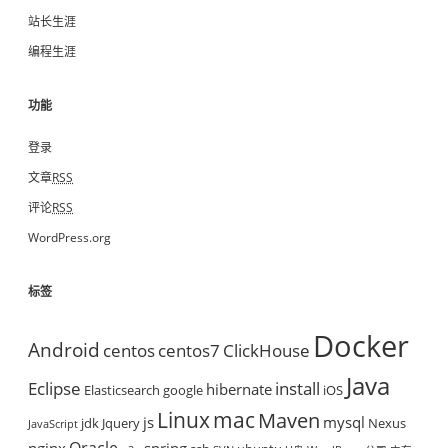
站长生涯
编程生涯
功能
登录
文章
RSS
评论
RSS
WordPress.org
标签
Docker
Android
centos
centos7
ClickHouse
Java
Eclipse
install
hibernate
Elasticsearch
google
iOS
mac
Linux
Maven
js
mysql
jdk
Jquery
Nexus
JavaScript