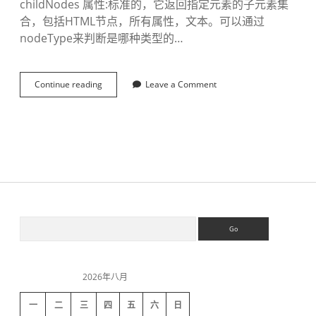
childNodes 属性:标准的，它返回指定元素的子元素集
合，包括HTML节点，所有属性，文本。可以通过
nodeType来判断是哪种类型的…
Continue reading
c
Leave a Comment
h
i
l
d
r
e
n
和
c
h
S
S
i
e
l
a
d
i
r
N
c
o
2026年八月
h
d
d
e
一
二
三
四
五
六
日
s