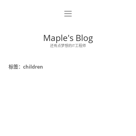
o
关于博主
p
e
留言板
n
Maple's Blog
m
e
还有点梦想的IT工程师
n
u
标签：children