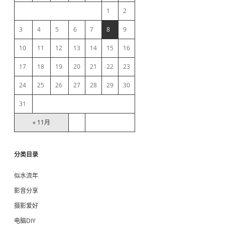
e
o
1
2
c
k
b
3
4
5
6
7
8
9
n
o
10
11
12
13
14
15
16
a
t
p
17
18
19
20
21
22
23
r
r
o
24
25
26
27
28
29
30
p
e
31
r
l
« 11月
y
p
a
d
分类目录
d
e
似水流年
d
影音分享
摄影爱好
电脑DIY