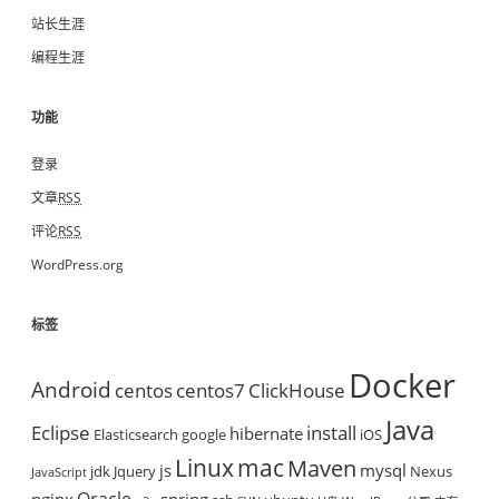
站长生涯
编程生涯
功能
登录
文章
RSS
评论
RSS
WordPress.org
标签
Docker
Android
centos
centos7
ClickHouse
Java
Eclipse
install
hibernate
Elasticsearch
google
iOS
mac
Linux
Maven
js
mysql
jdk
Jquery
Nexus
JavaScript