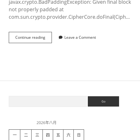
javax.crypto.BadPaddingException: Given final block
not properly padded at
com.sun.crypto.provider.CipherCore.doFinal(Ciph…
Continue reading
A
Leave a Comment
E
S
解
密
异
常
G
i
v
e
S
S
n
e
f
a
i
i
r
n
c
a
2026年八月
h
d
l
b
一
二
三
四
五
六
日
l