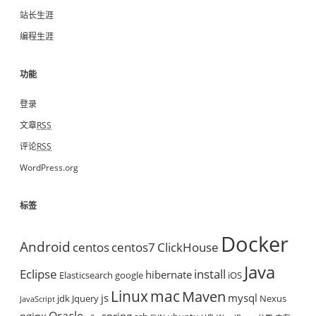
站长生涯
编程生涯
功能
登录
文章
RSS
评论
RSS
WordPress.org
标签
Docker
Android
centos
centos7
ClickHouse
Java
Eclipse
install
hibernate
Elasticsearch
google
iOS
mac
Linux
Maven
js
mysql
jdk
Jquery
Nexus
JavaScript