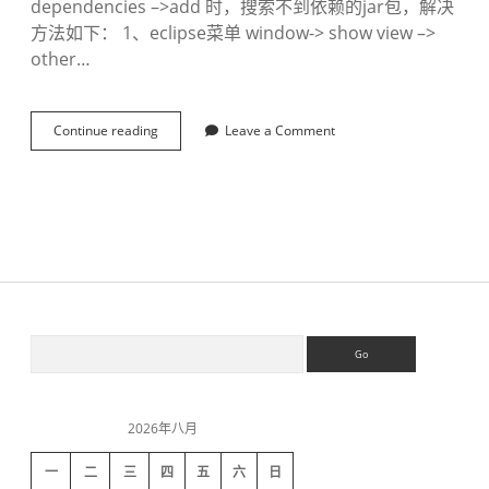
dependencies –>add 时，搜索不到依赖的jar包，解决
方法如下： 1、eclipse菜单 window-> show view –>
other…
Continue reading
解
Leave a Comment
决
E
c
l
i
p
s
e
插
件
S
S
M
e
a
a
v
i
r
e
c
n
2026年八月
h
d
使
用
一
二
三
四
五
六
日
a