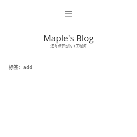
o
关于博主
p
e
留言板
n
Maple's Blog
m
e
还有点梦想的IT工程师
n
u
标签：add