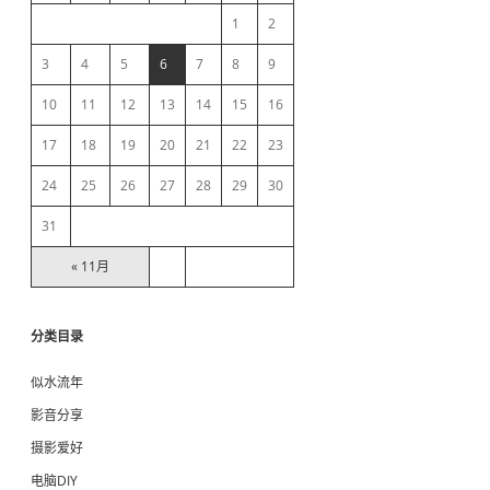
e
d
1
2
d
d
b
3
4
5
6
7
8
9
e
p
10
11
12
13
14
15
16
a
e
n
17
18
19
20
21
22
23
d
r
e
24
25
26
27
28
29
30
n
c
31
y
找
« 11月
不
到
包
分类目录
似水流年
影音分享
摄影爱好
电脑DIY