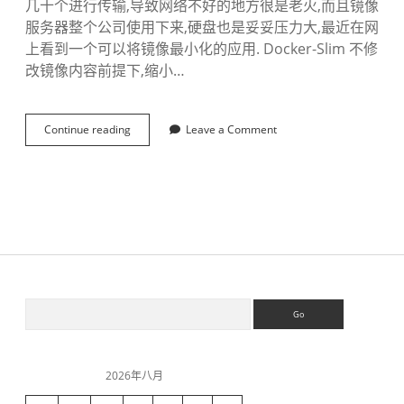
几十个进行传输,导致网络不好的地方很是老火,而且镜像
服务器整个公司使用下来,硬盘也是妥妥压力大,最近在网
上看到一个可以将镜像最小化的应用. Docker-Slim 不修
改镜像内容前提下,缩小…
Continue reading
D
Leave a Comment
o
c
k
e
r
-
S
l
i
m
S
S
-
e
减
a
少
i
r
镜
c
像
2026年八月
h
大