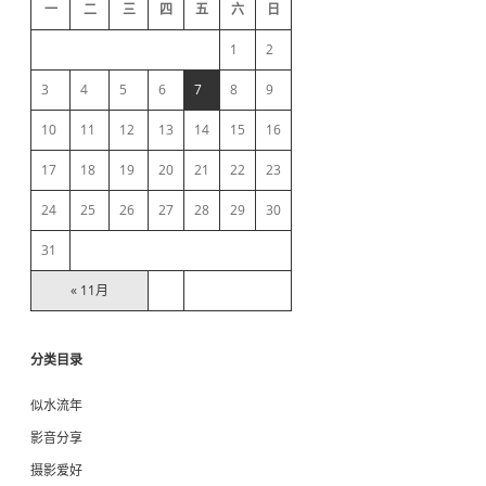
d
小
一
二
三
四
五
六
日
神
e
器
1
2
b
3
4
5
6
7
8
9
10
11
12
13
14
15
16
a
17
18
19
20
21
22
23
r
24
25
26
27
28
29
30
31
« 11月
分类目录
似水流年
影音分享
摄影爱好