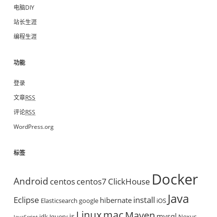
电脑DIY
站长生涯
编程生涯
功能
登录
文章
RSS
评论
RSS
WordPress.org
标签
Docker
Android
centos
centos7
ClickHouse
Java
Eclipse
install
hibernate
Elasticsearch
google
iOS
mac
Linux
Maven
js
mysql
jdk
Jquery
Nexus