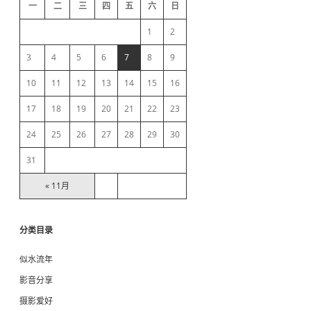
d
一
二
三
四
五
六
日
e
1
2
b
3
4
5
6
7
8
9
10
11
12
13
14
15
16
a
17
18
19
20
21
22
23
r
24
25
26
27
28
29
30
31
« 11月
分类目录
似水流年
影音分享
摄影爱好