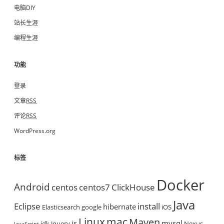
电脑DIY
站长生涯
编程生涯
功能
登录
文章
RSS
评论
RSS
WordPress.org
标签
Docker
Android
centos
centos7
ClickHouse
Java
Eclipse
install
hibernate
Elasticsearch
google
iOS
mac
Linux
Maven
js
mysql
jdk
Jquery
Nexus