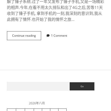
解了锤子系统.过了一年又发布了锤子手机,又是一场精彩
的相声.今年,在看不用太久排队和出了4G之后,苦等11天
收到了锤子手机, 拿到手机的一刻,我深刻的意识到,我从
此拥有了情怀.也开始了我的情怀之旅…
Continue reading
罗
1 Comment
永
浩
-
锤
子
S
S
e
a
i
r
c
2026年八月
h