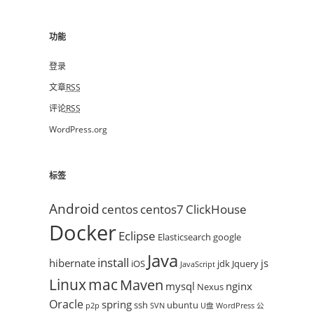
功能
登录
文章
RSS
评论
RSS
WordPress.org
标签
Android
centos
centos7
ClickHouse
Docker
Eclipse
Elasticsearch
google
Java
install
hibernate
js
iOS
jdk
Jquery
JavaScript
mac
Linux
Maven
mysql
nginx
Nexus
Oracle
spring
ssh
ubuntu
p2p
SVN
U盘
WordPress
公