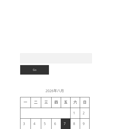
S
S
e
a
i
r
c
h
d
2026年八月
e
一
二
三
四
五
六
日
b
1
2
a
3
4
5
6
7
8
9