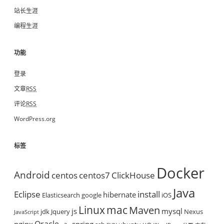
站长生涯
编程生涯
功能
登录
文章
RSS
评论
RSS
WordPress.org
标签
Docker
Android
centos
centos7
ClickHouse
Java
Eclipse
install
hibernate
Elasticsearch
google
iOS
mac
Linux
Maven
js
mysql
jdk
Jquery
Nexus
JavaScript