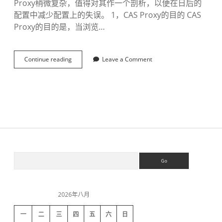
Proxy稍微复杂，值得对其作一个剖析，以便在日后的
配置中减少配置上的失误。 1，CAS Proxy的目的 CAS
Proxy的目的是，当浏览…
Continue reading
剖
Leave a Comment
析
C
A
S
P
r
o
x
y
的
S
S
设
e
计
a
原
i
r
理
c
-
2026年八月
h
d
转
载
一
二
三
四
五
六
日