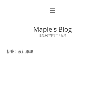
o
关于博主
p
e
留言板
n
Maple's Blog
m
e
还有点梦想的IT工程师
n
u
标签：设计原理