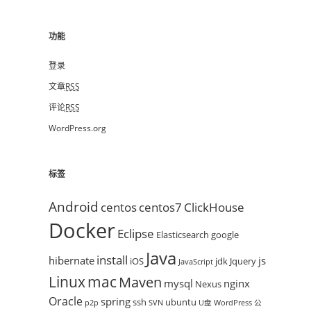
功能
登录
文章
RSS
评论
RSS
WordPress.org
标签
Android
centos
centos7
ClickHouse
Docker
Eclipse
Elasticsearch
google
Java
install
hibernate
js
iOS
jdk
Jquery
JavaScript
mac
Linux
Maven
mysql
nginx
Nexus
Oracle
spring
ssh
ubuntu
p2p
SVN
U盘
WordPress
公