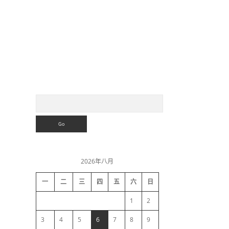
S
S
e
a
i
r
c
h
d
2026年八月
e
一
二
三
四
五
六
日
b
1
2
a
3
4
5
6
7
8
9