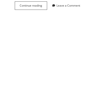
Continue reading
e
Leave a Comment
c
l
i
p
s
e
下
m
a
v
e
n
中
打
包
源
代
码