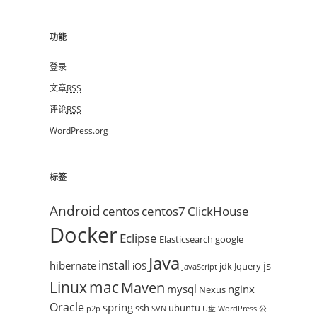
功能
登录
文章
RSS
评论
RSS
WordPress.org
标签
Android
centos
centos7
ClickHouse
Docker
Eclipse
Elasticsearch
google
Java
install
hibernate
js
iOS
jdk
Jquery
JavaScript
mac
Linux
Maven
mysql
nginx
Nexus
Oracle
spring
ssh
ubuntu
p2p
SVN
U盘
WordPress
公