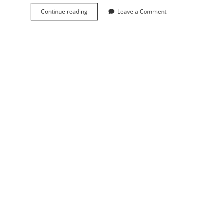
Continue reading
比
Leave a Comment
特
信
(
B
i
t
m
e
s
s
a
g
e
)
-
去
中
心
P
2
P
加
密