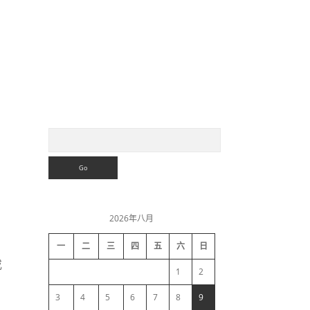
S
S
e
a
i
r
c
h
d
2026年八月
e
一
二
三
四
五
六
日
或
b
1
2
a
3
4
5
6
7
8
9