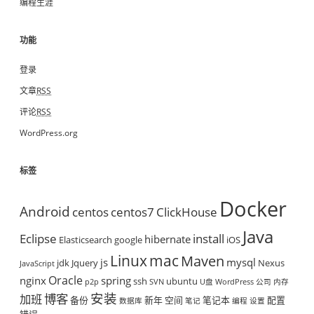
编程生涯
功能
登录
文章
RSS
评论
RSS
WordPress.org
标签
Docker
Android
centos
centos7
ClickHouse
Java
Eclipse
install
hibernate
Elasticsearch
google
iOS
mac
Linux
Maven
js
mysql
jdk
Jquery
Nexus
JavaScript
Oracle
nginx
spring
ssh
ubuntu
p2p
SVN
U盘
WordPress
公司
内存
安装
博客
加班
备份
新年
空间
笔记本
配置
数据库
笔记
编程
设置