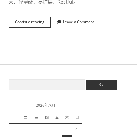
大、轻量级、易扩展、Restful。
Continue reading
J
Leave a Comment
F
i
n
a
l
-
极
速
W
E
S
S
B
e
+
a
O
i
r
R
c
M
2026年八月
h
d
框
架
一
二
三
四
五
六
日
e
1
2