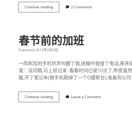
Continue reading
祝
2 Comments
我
身
边
的
朋
春节前的加班
友
新
年
Published 2013年2月3日
快
乐
一阵刺耳的手机铃声叫醒了我,迷糊中我接了电话,原来是
-
道：没问题,马上就过来. 看看时间已是10点了,昨夜虽
蛇
年
服,开了笔记本(被手机砸掉了一个O键那台).准备到公
吉
祥
Continue reading
春
Leave a Comment
节
前
的
加
班