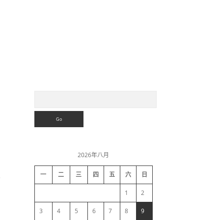
S
S
e
a
i
r
c
h
d
2026年八月
e
也
一
二
三
四
五
六
日
b
1
2
a
3
4
5
6
7
8
9