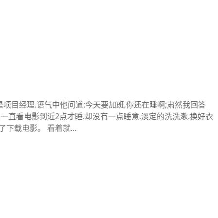
项目经理.语气中他问道:今天要加班,你还在睡啊;肃然我回答
然一直看电影到近2点才睡.却没有一点睡意.淡定的洗洗漱.换好衣
司了下载电影。 看着就…