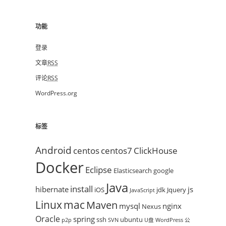
功能
登录
文章
RSS
评论
RSS
WordPress.org
标签
Android
centos
centos7
ClickHouse
Docker
Eclipse
Elasticsearch
google
Java
install
hibernate
js
iOS
jdk
Jquery
JavaScript
mac
Linux
Maven
mysql
nginx
Nexus
Oracle
spring
ssh
ubuntu
p2p
SVN
U盘
WordPress
公