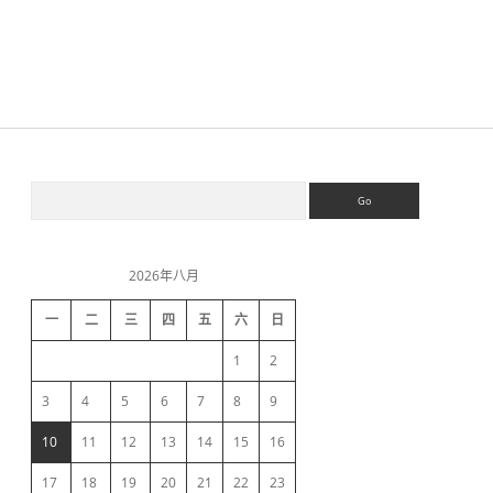
o
s
s
配
置
O
r
a
c
S
S
l
e
e
a
数
i
r
据
c
源
2026年八月
h
d
-
J
一
二
三
四
五
六
日
N
e
D
1
2
I
b
3
4
5
6
7
8
9
10
11
12
13
14
15
16
a
17
18
19
20
21
22
23