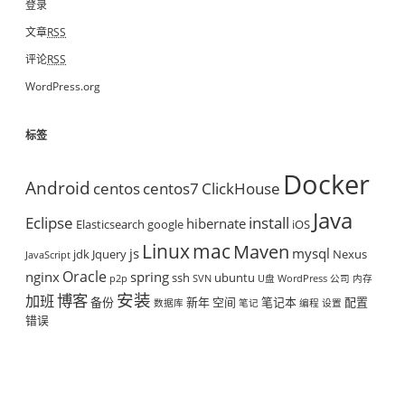
登录
文章
RSS
评论
RSS
WordPress.org
标签
Docker
Android
centos
centos7
ClickHouse
Java
Eclipse
install
hibernate
Elasticsearch
google
iOS
mac
Linux
Maven
js
mysql
jdk
Jquery
Nexus
JavaScript
Oracle
nginx
spring
ssh
ubuntu
p2p
SVN
U盘
WordPress
公司
内存
安装
博客
加班
备份
新年
空间
笔记本
配置
数据库
笔记
编程
设置
错误