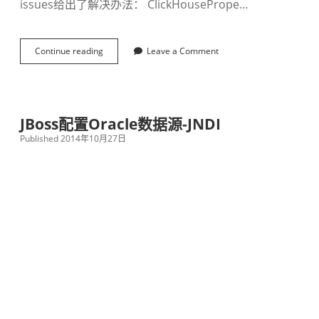
issues给出了解决办法： ClickHousePrope…
Continue reading
h
Leave a Comment
i
k
a
r
i
JBoss配置Oracle数据源-JNDI
C
Published 2014年10月27日
P
注
入
自
定
义
数
据
源