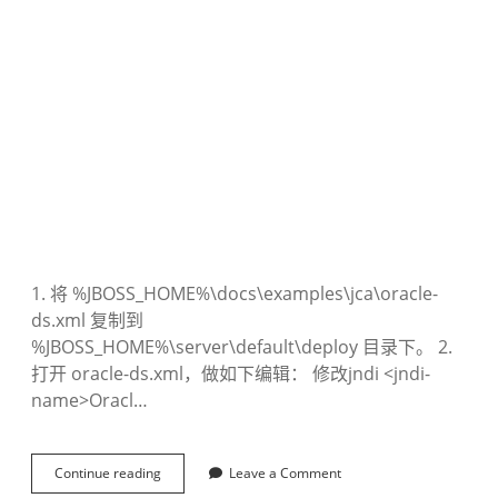
1. 将 %JBOSS_HOME%\docs\examples\jca\oracle-
ds.xml 复制到
%JBOSS_HOME%\server\default\deploy 目录下。 2.
打开 oracle-ds.xml，做如下编辑： 修改jndi <jndi-
name>Oracl…
Continue reading
J
Leave a Comment
B