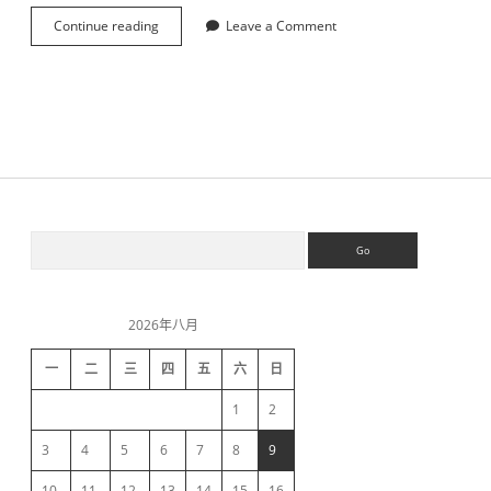
Continue reading
金
Leave a Comment
士
顿
S
V
2
0
0
系
列
固
S
S
件
e
升
a
级
i
r
教
c
程
2026年八月
h
d
一
二
三
四
五
六
日
e
1
2
b
3
4
5
6
7
8
9
10
11
12
13
14
15
16