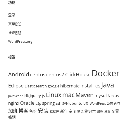
功能
登录
文章
RSS
评论
RSS
WordPress.org
标签
Docker
Android
centos
centos7
ClickHouse
Java
Eclipse
install
hibernate
Elasticsearch
google
iOS
mac
Linux
Maven
js
mysql
jdk
Jquery
Nexus
JavaScript
Oracle
nginx
spring
ssh
ubuntu
p2p
SVN
U盘
WordPress
公司
内存
安装
博客
加班
备份
新年
空间
笔记本
配置
数据库
笔记
编程
设置
错误