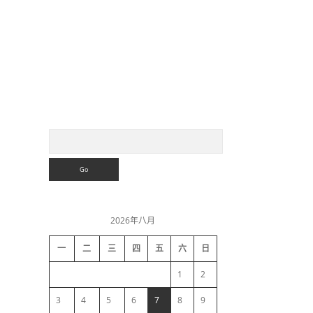
S
S
e
a
i
r
c
h
d
2026年八月
e
一
二
三
四
五
六
日
b
1
2
a
3
4
5
6
7
8
9