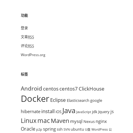
功能
登录
文章
RSS
评论
RSS
WordPress.org
标签
Android
centos
centos7
ClickHouse
Docker
Eclipse
Elasticsearch
google
Java
install
hibernate
js
iOS
jdk
Jquery
JavaScript
mac
Linux
Maven
mysql
nginx
Nexus
Oracle
spring
ssh
ubuntu
p2p
SVN
U盘
WordPress
公